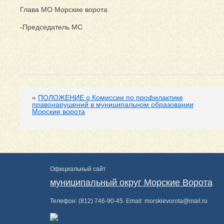
Глава МО Морские ворота
-Председатель МС П
«
ПОЛОЖЕНИЕ о Комиссии по профилактике
правонарушений в муниципальном образовании
Морские ворота
Официальный сайт
муниципальный округ Морские Ворота
Телефон:
(812) 746-90-45
. Email:
morskievorota@mail.ru