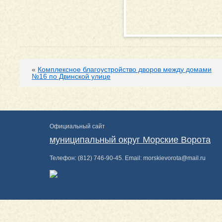
«
Комплексное благоустройство дворов между домами
№16 по Двинской улице
Официальный сайт
муниципальный округ Морские Ворота
Телефон:
(812) 746-90-45
. Email:
morskievorota@mail.ru