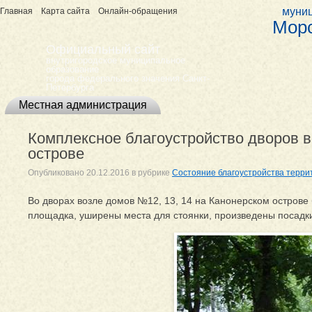
муниц
Главная
Карта сайта
Онлайн-обращения
Морс
Официальный сайт
внутригородское муниципальное
образование
города федерального значения Санкт-
Петербурга
Местная администрация
Комплексное благоустройство дворов в
острове
Опубликовано
20.12.2016
в рубрике
Состояние благоустройства терри
Во дворах возле домов №12, 13, 14 на Канонерском остров
площадка, уширены места для стоянки, произведены посадки