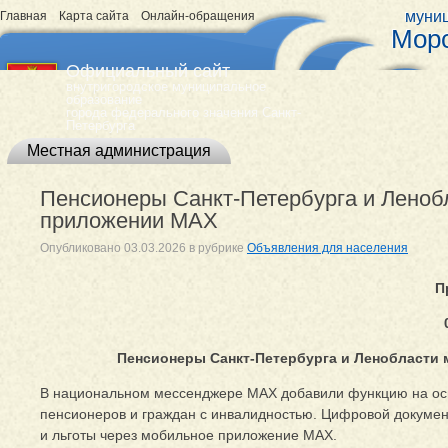
муниц
Главная
Карта сайта
Онлайн-обращения
Морс
Официальный сайт
внутригородское муниципальное
образование
города федерального значения Санкт-
Петербурга
Местная администрация
Пенсионеры Санкт-Петербурга и Ленобл
приложении MAX
Опубликовано
03.03.2026
в рубрике
Объявления для населения
П
Пенсионеры Санкт-Петербурга и Ленобласти 
В национальном мессенджере MАХ добавили функцию на осн
пенсионеров и граждан с инвалидностью. Цифровой докумен
и льготы через мобильное приложение MAX.