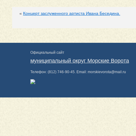
«
Концерт заслуженного артиста Ивана Беседина.
Официальный сайт
муниципальный округ Морские Ворота
Телефон:
(812) 746-90-45
. Email:
morskievorota@mail.ru