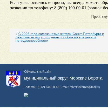
Если у вас остались вопросы, вы всегда можете об
позвонив по телефону: 8 (800) 100-00-01 (звонок б
Пресс-слу
«
С 2026 года самозанятые жители Санкт-Петербурга и
Ленобласти могут получать пособия по временной
нетрудоспособности
Официальный сайт
муниципальный округ Морские Ворота
Телефон:
(812) 746-90-45
. Email:
morskievorota@mail.ru