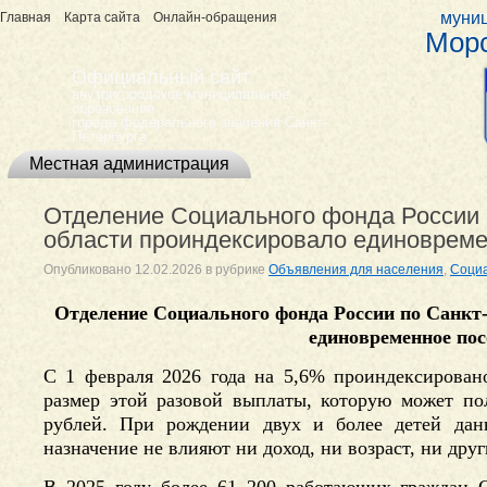
муниц
Главная
Карта сайта
Онлайн-обращения
Морс
Официальный сайт
внутригородское муниципальное
образование
города федерального значения Санкт-
Петербурга
Местная администрация
Отделение Социального фонда России 
области проиндексировало единовреме
Опубликовано
12.02.2026
в рубрике
Объявления для населения
,
Соци
Отделение Социального фонда России по Санкт
единовременное пос
С 1 февраля 2026 года на 5,6% проиндексирован
размер этой разовой выплаты, которую может пол
рублей. При рождении двух и более детей данн
назначение не влияют ни доход, ни возраст, ни дру