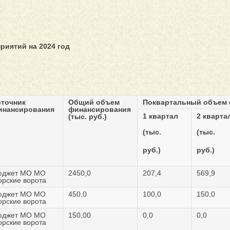
иятий на 2024 год
сточник
Общий объем
Поквартальный объем
инансирования
финансирования
1 квартал
2 кварта
(тыс. руб.)
(тыс.
(тыс.
руб.)
руб.)
юджет МО МО
2450,0
207,4
569,9
рские ворота
юджет МО МО
450,0
100,0
150,0
рские ворота
юджет МО МО
150,00
0,0
0,0
рские ворота