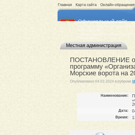
Главная
Карта сайта
Онлайн-обращения
Официальный сайт
внутригородское муниципальн
образование
города федерального значения
Петербурга
Местная администрация
ПОСТАНОВЛЕНИЕ от 0
программу «Организ
Морские ворота на 2
Опубликовано
04.03.2024
в рубрике
М
Наименование:
П
«
2
Дата:
0
Время:
1