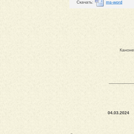
Cкачать:
ms-word
Канонер
__________
04
┌ 