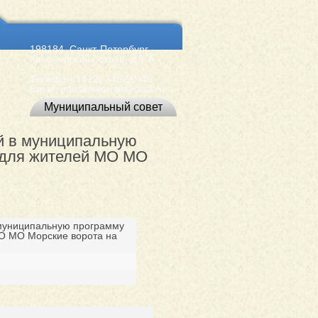
198184, Санкт-Петербург,
Канонерский остров, д.8-А
Телефон:
(812) 746-90-45
.
Email:
morskievorota@mail.ru
Муниципальный совет
й в муниципальную
 для жителей МО МО
муниципальную программу
О МО Морские ворота на