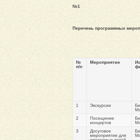
№1
Перечень программных меропр
№
Мероприятие
И
п/п
ф
1
Экскурсии
Б
Мо
2
Посещение
Б
концертов
Мо
3
Досуговое
Б
мероприятие для
Мо
опекаемых детей