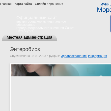
муниц
Главная
Карта сайта
Онлайн-обращения
Морс
Официальный сайт
внутригородское муниципальное
образование
города федерального значения Санкт-
Петербурга
Местная администрация
Энтеробиоз
Опубликовано
08.09.2023
в рубрике
Здравоохранение
,
Информация