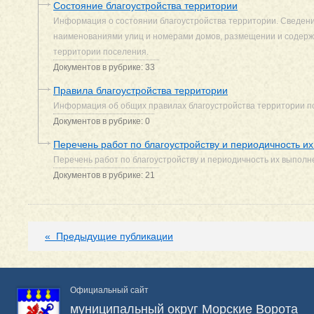
Состояние благоустройства территории
Информация о состоянии благоустройства территории. Сведения
наименованиями улиц и номерами домов, размещении и содерж
территории поселения.
Документов в рубрике: 33
Правила благоустройства территории
Информация об общих правилах благоустройства территории п
Документов в рубрике: 0
Перечень работ по благоустройству и периодичность и
Перечень работ по благоустройству и периодичность их выполн
Документов в рубрике: 21
«
Предыдущие публикации
Официальный сайт
муниципальный округ Морские Ворота