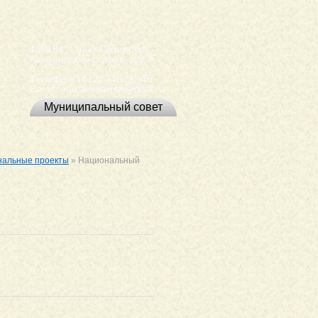
198184, Санкт-Петербург,
Канонерский остров, д.8-А
Телефон:
(812) 746-90-45
.
Email:
morskievorota@mail.ru
Муниципальный совет
нальные проекты
»
Национальный