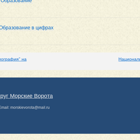
“Образование”
Образование в цифрах
мография” на
Националь
руг Морские Ворота
 Email:
morskievorota@mail.ru