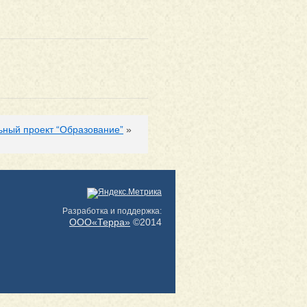
ный проект “Образование”
»
Разработка и поддержка:
ООО«Терра»
©2014