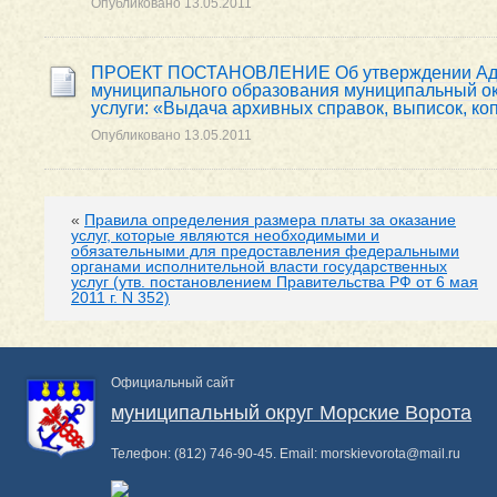
Опубликовано
13.05.2011
ПРОЕКТ ПОСТАНОВЛЕНИЕ Об утверждении Адми
муниципального образования муниципальный ок
услуги: «Выдача архивных справок, выписок, к
Опубликовано
13.05.2011
«
Правила определения размера платы за оказание
услуг, которые являются необходимыми и
обязательными для предоставления федеральными
органами исполнительной власти государственных
услуг (утв. постановлением Правительства РФ от 6 мая
2011 г. N 352)
Официальный сайт
муниципальный округ Морские Ворота
Телефон:
(812) 746-90-45
. Email:
morskievorota@mail.ru