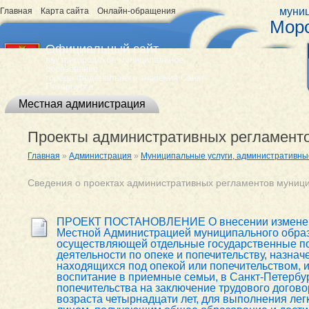
муниц
Главная
Карта сайта
Онлайн-обращения
Морс
Официальный сайт
внутригородское муниципальное
образование
города федерального значения Санкт-
Петербурга
Местная администрация
Проекты административных регламент
Главная
»
Администрация
»
Муниципальные услуги, административны
Сведения о проектах административных регламентов муници
ПРОЕКТ ПОСТАНОВЛЕНИЕ О внесении изменени
Местной Администрацией муниципального образ
осуществляющей отдельные государственные по
деятельности по опеке и попечительству, назна
находящихся под опекой или попечительством, 
воспитание в приемные семьи, в Санкт-Петербург
попечительства на заключение трудового догов
возраста четырнадцати лет, для выполнения лег