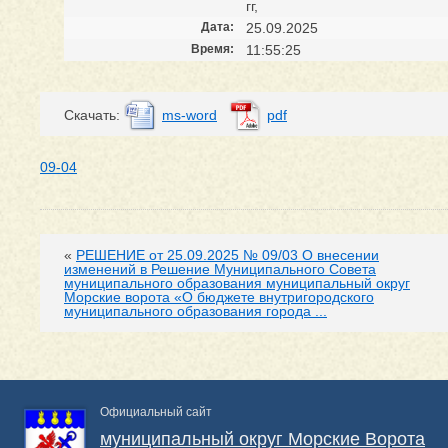
гг,
Дата:
25.09.2025
Время:
11:55:25
Cкачать:
ms-word
pdf
09-04
«
РЕШЕНИЕ от 25.09.2025 № 09/03 О внесении
изменений в Решение Муниципального Совета
муниципального образования муниципальный округ
Морские ворота «О бюджете внутригородского
муниципального образования города ...
Официальный сайт
муниципальный округ Морские Ворота