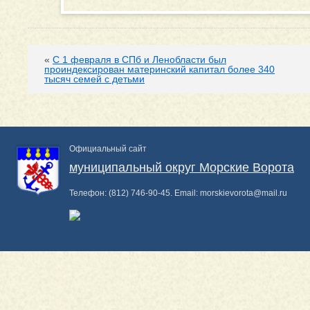
«
С 1 февраля в СПб и Ленобласти был
проиндексирован материнский капитал более 340
тысяч семей с детьми
Официальный сайт
муниципальный округ Морские Ворота
Телефон:
(812) 746-90-45
. Email:
morskievorota@mail.ru