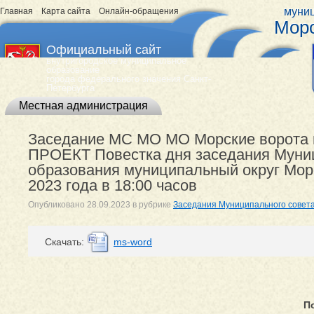
муниц
Главная
Карта сайта
Онлайн-обращения
Морс
Официальный сайт
внутригородское муниципальное
образование
города федерального значения Санкт-
Петербурга
Местная администрация
Заседание МС МО МО Морские ворота пер
ПРОЕКТ Повестка дня заседания Муни
образования муниципальный округ Морс
2023 года в 18:00 часов
Опубликовано
28.09.2023
в рубрике
Заседания Муниципального совет
Cкачать:
ms-word
П